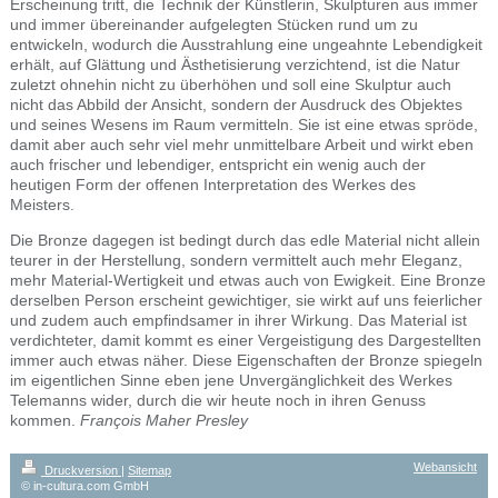
Erscheinung tritt, die Technik der Künstlerin, Skulpturen aus immer
und immer übereinander aufgelegten Stücken rund um zu
entwickeln, wodurch die Ausstrahlung eine ungeahnte Lebendigkeit
erhält, auf Glättung und Ästhetisierung verzichtend, ist die Natur
zuletzt ohnehin nicht zu überhöhen und soll eine Skulptur auch
nicht das Abbild der Ansicht, sondern der Ausdruck des Objektes
und seines Wesens im Raum vermitteln. Sie ist eine etwas spröde,
damit aber auch sehr viel mehr unmittelbare Arbeit und wirkt eben
auch frischer und lebendiger, entspricht ein wenig auch der
heutigen Form der offenen Interpretation des Werkes des
Meisters.
Die Bronze dagegen ist bedingt durch das edle Material nicht allein
teurer in der Herstellung, sondern vermittelt auch mehr Eleganz,
mehr Material-Wertigkeit und etwas auch von Ewigkeit. Eine Bronze
derselben Person erscheint gewichtiger, sie wirkt auf uns feierlicher
und zudem auch empfindsamer in ihrer Wirkung. Das Material ist
verdichteter, damit kommt es einer Vergeistigung des Dargestellten
immer auch etwas näher. Diese Eigenschaften der Bronze spiegeln
im eigentlichen Sinne eben jene Unvergänglichkeit des Werkes
Telemanns wider, durch die wir heute noch in ihren Genuss
kommen.
François Maher Presley
Webansicht
Druckversion
|
Sitemap
© in-cultura.com GmbH