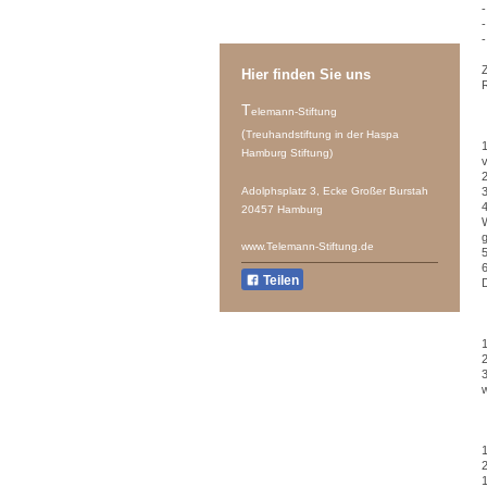
-
-
Z
Hier finden Sie uns
T
elemann-Stiftung
(
Treuhandstiftung
in der Haspa
1
Hamburg Stiftung)
2
Adolphsplatz 3, Ecke Großer Burstah
20457 Hamburg
www.Telemann-Stiftung.de
5
6
Teilen
1
2
3
1
2
1