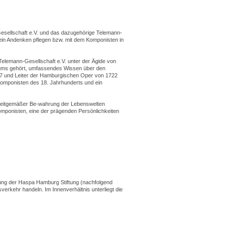
Gesellschaft e.V. und das dazugehörige Telemann-
ein Andenken pflegen bzw. mit dem Komponisten in
elemann-Gesellschaft e.V. unter der Ägide von
ums gehört, umfassendes Wissen über den
67 und Leiter der Hamburgischen Oper von 1722
omponisten des 18. Jahrhunderts und ein
 zeitgemäßer Be-wahrung der Lebenswelten
mponisten, eine der prägenden Persönlichkeiten
altung der Haspa Hamburg Stiftung (nachfolgend
sverkehr handeln. Im Innenverhältnis unterliegt die