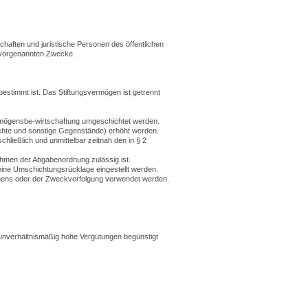
chaften und juristische Personen des öffentlichen
r vorgenannten Zwecke.
bestimmt ist. Das Stiftungsvermögen ist getrennt
rmögensbe-wirtschaftung umgeschichtet werden.
chte und sonstige Gegenstände) erhöht werden.
ießlich und unmittelbar zeitnah den in § 2
Rahmen der Abgabenordnung zulässig ist.
eine Umschichtungsrücklage eingestellt werden.
gens oder der Zweckverfolgung verwendet werden.
 unverhältnismäßig hohe Vergütungen begünstigt