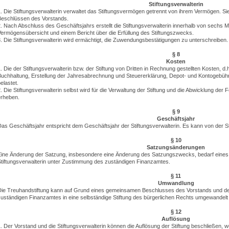
Stiftungsverwalterin
. Die Stiftungsverwalterin verwaltet das Stiftungsvermögen getrennt von ihrem Vermögen. Sie
Beschlüssen des Vorstands.
. Nach Abschluss des Geschäftsjahrs erstellt die Stiftungsverwalterin innerhalb von sechs
ermögensübersicht und einem Bericht über die Erfüllung des Stiftungszwecks.
. Die Stiftungsverwalterin wird ermächtigt, die Zuwendungsbestätigungen zu unterschreiben.
§ 8
Kosten
. Die der Stiftungsverwalterin bzw. der Stiftung von Dritten in Rechnung gestellten Kosten, d
Buchhaltung, Erstellung der Jahresabrechnung und Steuererklärung, Depot- und Kontogebühr
elastet.
. Die Stiftungsverwalterin selbst wird für die Verwaltung der Stiftung und die Abwicklung 
erheben.
§ 9
Geschäftsjahr
as Geschäftsjahr entspricht dem Geschäftsjahr der Stiftungsverwalterin. Es kann von der St
§ 10
Satzungsänderungen
Eine Änderung der Satzung, insbesondere eine Änderung des Satzungszwecks, bedarf eines
Stiftungsverwalterin unter Zustimmung des zuständigen Finanzamtes.
§ 11
Umwandlung
Die Treuhandstiftung kann auf Grund eines gemeinsamen Beschlusses des Vorstands und der
uständigen Finanzamtes in eine selbständige Stiftung des bürgerlichen Rechts umgewandelt
§ 12
Auflösung
. Der Vorstand und die Stiftungsverwalterin können die Auflösung der Stiftung beschließen,