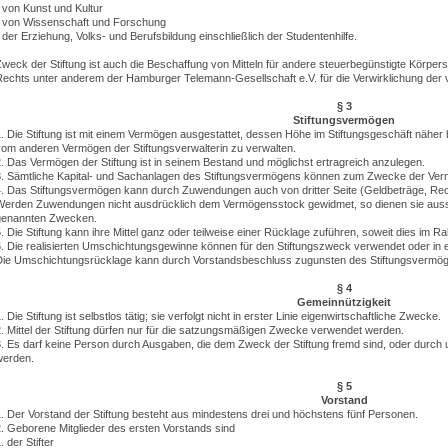
 von Kunst und Kultur
- von Wissenschaft und Forschung
 der Erziehung, Volks- und Berufsbildung einschließlich der Studentenhilfe.
weck der Stiftung ist auch die Beschaffung von Mitteln für andere steuerbegünstigte Körpers
Rechts unter anderem der Hamburger Telemann-Gesellschaft e.V. für die Verwirklichung de
§ 3
Stiftungsvermögen
. Die Stiftung ist mit einem Vermögen ausgestattet, dessen Höhe im Stiftungsgeschäft näher 
vom anderen Vermögen der Stiftungsverwalterin zu verwalten.
. Das Vermögen der Stiftung ist in seinem Bestand und möglichst ertragreich anzulegen.
3. Sämtliche Kapital- und Sachanlagen des Stiftungsvermögens können zum Zwecke der Ve
4. Das Stiftungsvermögen kann durch Zuwendungen auch von dritter Seite (Geldbeträge, Re
Werden Zuwendungen nicht ausdrücklich dem Vermögensstock gewidmet, so dienen sie ausschl
genannten Zwecken.
. Die Stiftung kann ihre Mittel ganz oder teilweise einer Rücklage zuführen, soweit dies im 
. Die realisierten Umschichtungsgewinne können für den Stiftungszweck verwendet oder in 
Die Umschichtungsrücklage kann durch Vorstandsbeschluss zugunsten des Stiftungsvermö
§ 4
Gemeinnützigkeit
. Die Stiftung ist selbstlos tätig; sie verfolgt nicht in erster Linie eigenwirtschaftliche Zwecke.
. Mittel der Stiftung dürfen nur für die satzungsmäßigen Zwecke verwendet werden.
. Es darf keine Person durch Ausgaben, die dem Zweck der Stiftung fremd sind, oder durch
werden.
§ 5
Vorstand
. Der Vorstand der Stiftung besteht aus mindestens drei und höchstens fünf Personen.
. Geborene Mitglieder des ersten Vorstands sind
. der Stifter