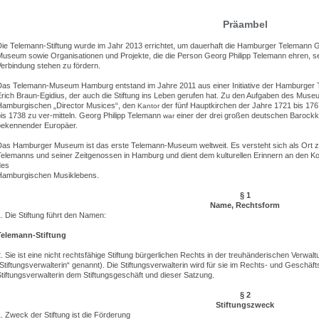
Präambel
Die Telemann-Stiftung wurde im Jahr 2013 errichtet, um dauerhaft die Hamburger Telemann 
Museum sowie Organisationen und Projekte, die die Person Georg Philipp Telemann ehren, s
erbindung stehen zu fördern.
Das Telemann-Museum Hamburg entstand im Jahre 2011 aus einer Initiative der Hamburger T
rich Braun-Egidius, der auch die Stiftung ins Leben
gerufen
hat. Zu den Aufgaben des Muse
Hamburgischen „Director Musices“, den
der fünf Hauptkirchen der Jahre 1721 bis 17
Kantor
is 1738 zu ver-mitteln. Georg Philipp Telemann
einer der drei großen deutschen Barockk
war
bekennender Europäer.
Das Hamburger Museum ist das erste Telemann-Museum weltweit. Es versteht sich als Ort
elemanns und seiner Zeitgenossen in Hamburg und dient dem kulturellen Erinnern an den Ko
des
Hamburgischen Musiklebens.
§ 1
Name, Rechtsform
. Die Stiftung führt den Namen:
Telemann-Stiftung
. Sie ist eine nicht rechtsfähige Stiftung bürgerlichen Rechts in der treuhänderischen Verw
Stiftungsverwalterin“ genannt). Die Stiftungsverwalterin wird für sie im Rechts- und Geschäft
tiftungsverwalterin dem Stiftungsgeschäft und dieser Satzung.
§ 2
Stiftungszweck
. Zweck der Stiftung ist die Förderung