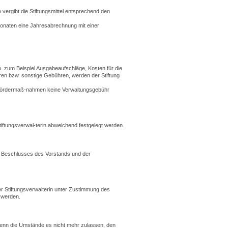
 vergibt die Stiftungsmittel entsprechend den
 Monaten eine Jahresabrechnung mit einer
.h. zum Beispiel Ausgabeaufschläge, Kosten für die
en bzw. sonstige Gebühren, werden der Stiftung
der Fördermaß-nahmen keine Verwaltungsgebühr
iftungsverwal-terin abweichend festgelegt werden.
 Beschlusses des Vorstands und der
 Stiftungsverwalterin unter Zustimmung des
 werden.
 wenn die Umstände es nicht mehr zulassen, den