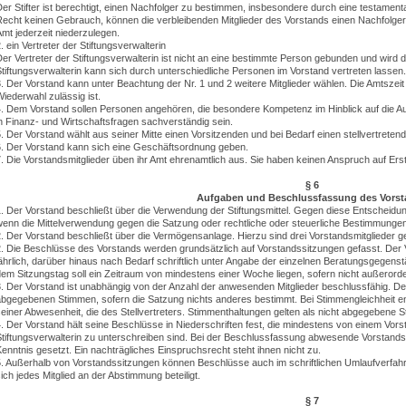
er Stifter ist berechtigt, einen Nachfolger zu bestimmen, insbesondere durch eine testamen
echt keinen Gebrauch, können die verbleibenden Mitglieder des Vorstands einen Nachfolger wä
mt jederzeit niederzulegen.
. ein Vertreter der Stiftungsverwalterin
er Vertreter der Stiftungsverwalterin ist nicht an eine bestimmte Person gebunden und wird d
tiftungsverwalterin kann sich durch unterschiedliche Personen im Vorstand vertreten lassen.
. Der Vorstand kann unter Beachtung der Nr. 1 und 2 weitere Mitglieder wählen. Die Amtszeit d
iederwahl zulässig ist.
. Dem Vorstand sollen Personen angehören, die besondere Kompetenz im Hinblick auf die Aufga
n Finanz- und Wirtschaftsfragen sachverständig sein.
. Der Vorstand wählt aus seiner Mitte einen Vorsitzenden und bei Bedarf einen stellvertreten
6. Der Vorstand kann sich eine Geschäftsordnung geben.
. Die Vorstandsmitglieder üben ihr Amt ehrenamtlich aus. Sie haben keinen Anspruch auf Erst
§ 6
Aufgaben und Beschlussfassung des Vors
. Der Vorstand beschließt über die Verwendung der Stiftungsmittel. Gegen diese Entscheidung
enn die Mittelverwendung gegen die Satzung oder rechtliche oder steuerliche Bestimmungen
. Der Vorstand beschließt über die Vermögensanlage. Hierzu sind drei Vorstandsmitglieder 
. Die Beschlüsse des Vorstands werden grundsätzlich auf Vorstandssitzungen gefasst. Der V
ährlich, darüber hinaus nach Bedarf schriftlich unter Angabe der einzelnen Beratungsgegen
em Sitzungstag soll ein Zeitraum von mindestens einer Woche liegen, sofern nicht außerorde
. Der Vorstand ist unabhängig von der Anzahl der anwesenden Mitglieder beschlussfähig. Der
bgegebenen Stimmen, sofern die Satzung nichts anderes bestimmt. Bei Stimmengleichheit en
einer Abwesenheit, die des Stellvertreters. Stimmenthaltungen gelten als nicht abgegebene 
. Der Vorstand hält seine Beschlüsse in Niederschriften fest, die mindestens von einem Vors
tiftungsverwalterin zu unterschreiben sind. Bei der Beschlussfassung abwesende Vorstand
enntnis gesetzt. Ein nachträgliches Einspruchsrecht steht ihnen nicht zu.
. Außerhalb von Vorstandssitzungen können Beschlüsse auch im schriftlichen Umlaufverfahre
ich jedes Mitglied an der Abstimmung beteiligt.
§ 7