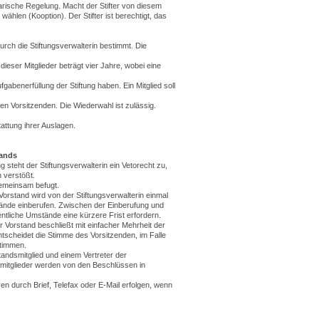
tarische Regelung. Macht der Stifter von diesem
hlen (Kooption). Der Stifter ist berechtigt, das
urch die Stiftungsverwalterin bestimmt. Die
ieser Mitglieder beträgt vier Jahre, wobei eine
benerfüllung der Stiftung haben. Ein Mitglied soll
den Vorsitzenden. Die Wiederwahl ist zulässig.
attung ihrer Auslagen.
tands
 steht der Stiftungsverwalterin ein Vetorecht zu,
 verstößt.
gemeinsam befugt.
orstand wird von der Stiftungsverwalterin einmal
stände einberufen. Zwischen der Einberufung und
ntliche Umstände eine kürzere Frist erfordern.
 Vorstand beschließt mit einfacher Mehrheit der
tscheidet die Stimme des Vorsitzenden, im Falle
Stimmen.
tandsmitglied und einem Vertreter der
smitglieder werden von den Beschlüssen in
n durch Brief, Telefax oder E-Mail erfolgen, wenn